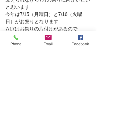
と思います
今年は7/15（月曜日）と7/16（火曜
日）がお祭りとなります
7/17はお祭りの片付けがあるので
7/14（第二日曜日）で定休日を入れて
ANSONは
Phone
Email
Facebook
7/14～7/17の4連休にした
いと思います
なのでどこかの月曜日か日曜日急遽営
業するかもです
とりあえず4連休は決まりです
また６月中旬に7月のスケジュールを発
表させていただきます
よろしくお願いします