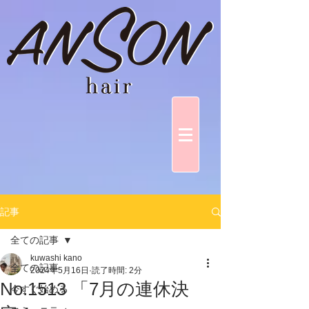
記事
全ての記事
kuwashi kano
全ての記事
2024年5月16日
読了時間: 2分
No.1513 「7月の連休決
今すぐ始める