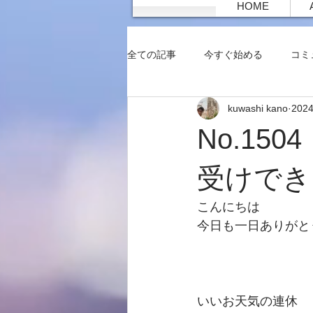
HOME
全ての記事
今すぐ始める
コミ
kuwashi kano
202
No.15
受けでき
こんにちは
今日も一日ありがと
いいお天気の連休