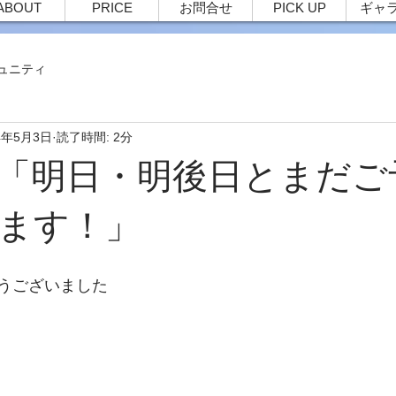
ABOUT
PRICE
お問合せ
PICK UP
ギャ
ュニティ
4年5月3日
読了時間: 2分
04 「明日・明後日とまだ
ます！」
うございました