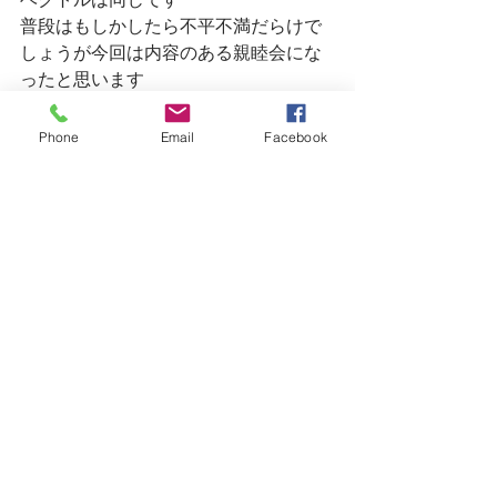
普段はもしかしたら不平不満だらけで
しょうが今回は内容のある親睦会にな
ったと思います
と思ったら。。。
Phone
Email
Facebook
途中から予定外の乱入者が入り予定外
の3件目へ。。。
そしてお開きになったのは0時を回って
ました
（熱海ってこういったハプニングがよ
くあります）
皆さん遅くまでお付き合いいただきあ
りがとうございました
また第2回を考えますのでその時はよろ
しくお願いします☺