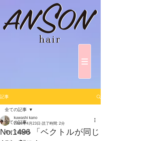
記事
全ての記事
kuwashi kano
全ての記事
2024年4月23日
読了時間: 2分
No.1496 「ベクトルが同じ
今すぐ始める