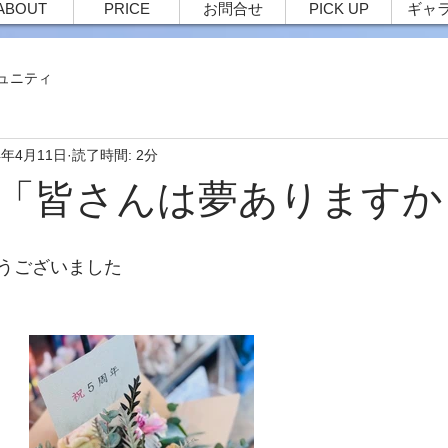
ABOUT
PRICE
お問合せ
PICK UP
ギャ
ュニティ
4年4月11日
読了時間: 2分
87 「皆さんは夢あります
うございました