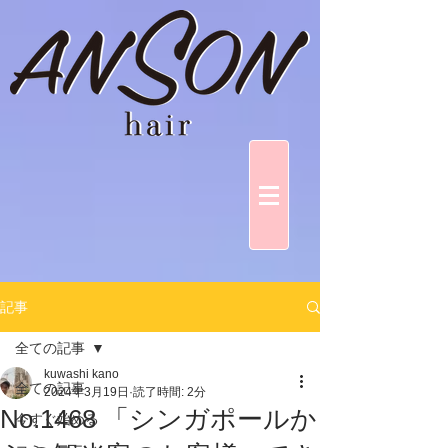
記事
全ての記事
kuwashi kano
全ての記事
2024年3月19日
読了時間: 2分
No.1468 「シンガポールか
今すぐ始める