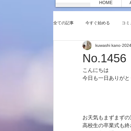
HOME
全ての記事
今すぐ始める
コミ
kuwashi kano
202
No.1
こんにちは
今日も一日ありがと
お天気もまずまずの
高校生の卒業式も終