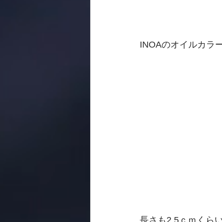
INOAのオイルカラ
長さも2,5ｃｍく