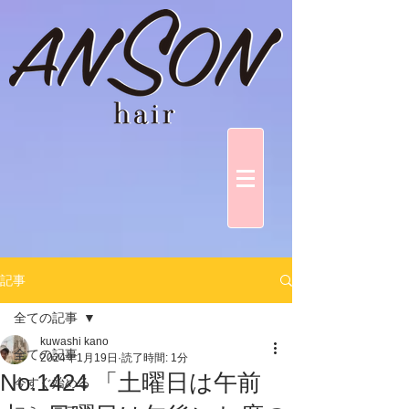
記事
全ての記事
kuwashi kano
全ての記事
2024年1月19日
読了時間: 1分
No.1424 「土曜日は午前
今すぐ始める