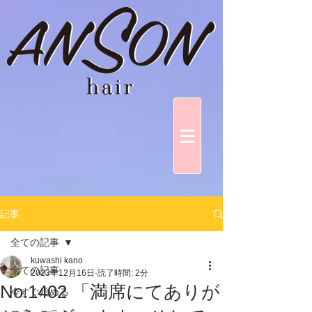
記事
全ての記事
kuwashi kano
全ての記事
2023年12月16日
読了時間: 2分
No.1402 「満席にてありが
今すぐ始める