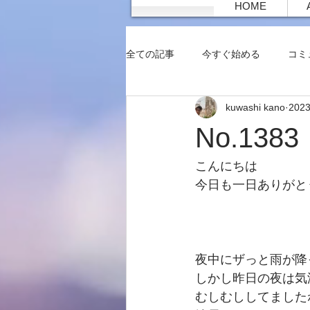
HOME
全ての記事
今すぐ始める
コミ
kuwashi kano
202
No.13
こんにちは
今日も一日ありがと
夜中にザっと雨が降
しかし昨日の夜は気
むしむししてました