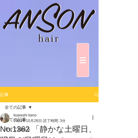
記事
全ての記事
kuwashi kano
全ての記事
2023年10月28日
読了時間: 3分
No.1362 「静かな土曜日、
今すぐ始める