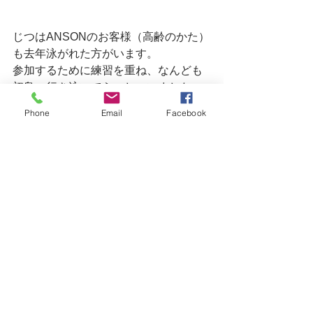
じつはANSONのお客様（高齢のかた）
も去年泳がれた方がいます。
参加するために練習を重ね、なんども
初島へ行き泳いでらっしゃいました。
お酒も断ってました。
Phone
Email
Facebook
去年は悪天候のためレースは中止とな
りましたが、気が収まらずなんと個人
で船をチャーターしてチームで泳ぎ切
りました。
熱意のある方はほんと凄いですよね、
尊敬します。
今年は息子の一つ上のお友達もでてい
たとか。。。
ほんとみんな凄いっすよね、、
もと水泳部の狩野は恥ずかしいくらい