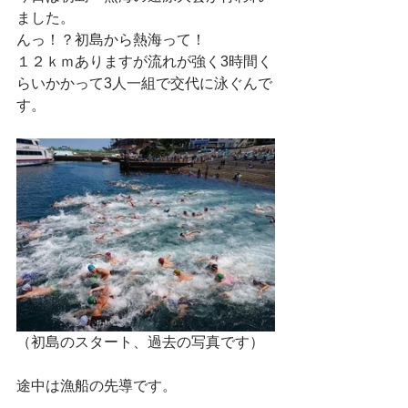
ました。
んっ！？初島から熱海って！
１２ｋｍありますが流れが強く3時間く
らいかかって3人一組で交代に泳ぐんで
す。
（初島のスタート、過去の写真です）
途中は漁船の先導です。