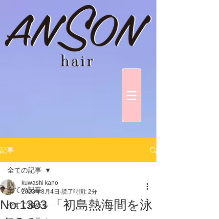
記事
全ての記事
kuwashi kano
全ての記事
2023年8月4日
読了時間: 2分
No.1303 「初島熱海間を泳
今すぐ始める