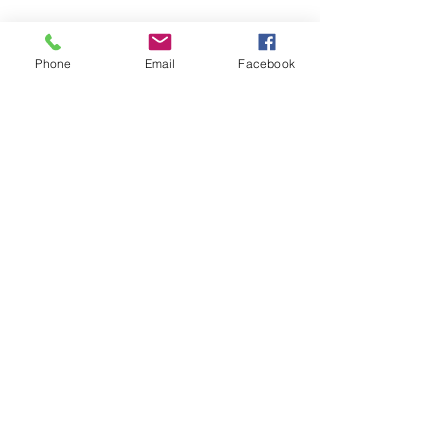
Phone
Email
Facebook
明日は午前中早い時間と午後の16時過
ぎにお席の空きがございます。
皆様のご予約ご来店お待ちしていま
す。