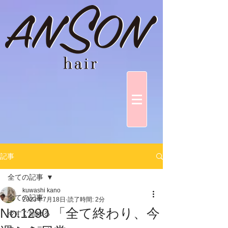
記事
全ての記事
kuwashi kano
全ての記事
2023年7月18日
読了時間: 2分
No.1290 「全て終わり、今
今すぐ始める