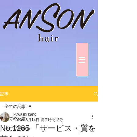
記事
全ての記事
kuwashi kano
全ての記事
2023年6月14日
読了時間: 2分
No.1265 「サービス・質を
今すぐ始める