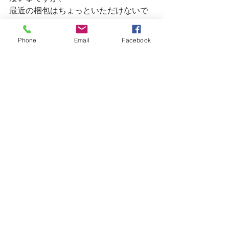
最近の梱包はちょっといただけないで
す。
Phone
Email
Facebook
サービスや仕事の質を落としてまで利
益を優先することは客離れを起こす原
因になります。
自分もそうですが質を落とさずにサー
ビスを維持しないとですね。
明日はまだご予約に余裕がございま
す。
皆様のご来店お待ちしています。