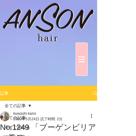
記事
全ての記事
kuwashi kano
全ての記事
2023年5月24日
読了時間: 2分
No.1249 「ブーゲンビリア
今すぐ始める