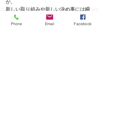
が。
新しい取り組みや新しい決め事には瞬
時に反応して自分に落とし込んでいか
Phone
Email
Facebook
ないとですね。
勉強嫌いの狩野はまだまだ努力しろと
神様が言っているのでしょう。
明日はおかげさまで忙しくなってま
す。
夕方の17時過ぎまでお席の空きがござ
いません。
ご来店ご希望の方はご連絡くださいま