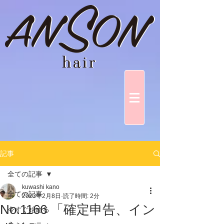
記事
全ての記事
kuwashi kano
全ての記事
2023年2月8日
読了時間: 2分
No.1166 「確定申告、イン
今すぐ始める