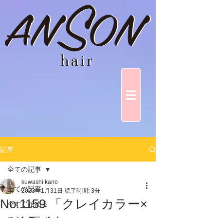
記事
全ての記事
kuwashi kano
全ての記事
2023年1月31日
読了時間: 3分
No.1159 「クレイカラー×
今すぐ始める