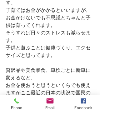
す。
子育てはお金がかかるといいますが、
お金かけないでも不思議とちゃんと子
供は育ってくれます。
そうすれば日々のストレスも減らせま
す。
子供と遊ぶことは健康づくり、エクセ
サイズと思ってます。
贅沢品や美食暴食、車検ごとに新車に
変えるなど、
お金を使おうと思うといくらでも使え
ますがここ最近の日本の状況で国民の
明るい未来が約束されているようにど
うも思えません。
Phone
Email
Facebook
なので
やらなきゃならないことを無く
し、やりたいことだけやる。
そんなシンプルな考え、生き方がもし