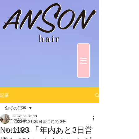
記事
全ての記事
kuwashi kano
全ての記事
2022年12月29日
読了時間: 2分
No.1133 「年内あと3日営
今すぐ始める