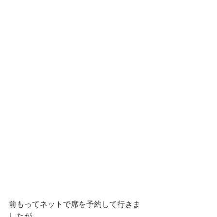
前もってネットで席を予約して行きま
したが。。。