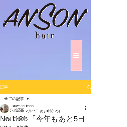
記事
全ての記事
kuwashi kano
全ての記事
2022年12月27日
読了時間: 2分
No.1131 「今年もあと5日
今すぐ始める