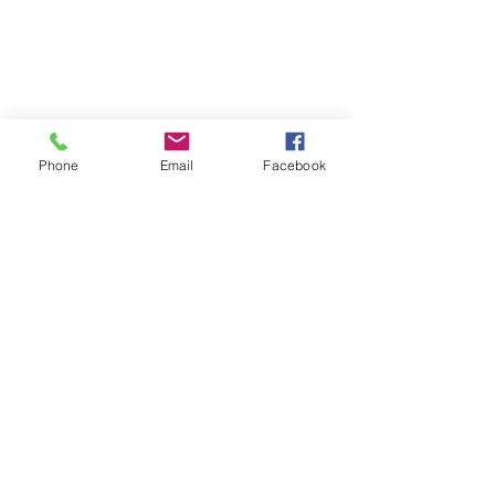
Phone
Email
Facebook
映画自体は13年前の1作目を観ていない
自分でもけっこう面白かったです。
海の中のシーンが多くとっても綺麗な
映像に癒されました。
ジェームズキャメロン監督と言え
ば、、、ターミネーターやタイタニッ
クと言った人気作品の大監督です。そ
ういった意味ではお金のかかっている
超大作と言える作品でした。