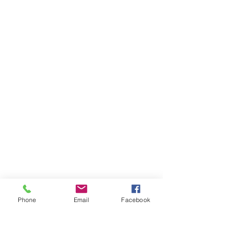
オイル等アウトバスも何もつけていま
Phone
Email
Facebook
せん、またカットはほとんどしていま
せん。
明るいところで見ると透明感のあるブ