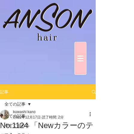
記事
全ての記事
kuwashi kano
全ての記事
2022年12月17日
読了時間: 2分
No.1124 「Newカラーのテ
今すぐ始める