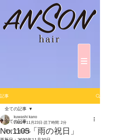
記事
全ての記事
kuwashi kano
全ての記事
2022年11月23日
読了時間: 2分
No.1105「雨の祝日」
今すぐ始める
更新日：
2022年11月30日