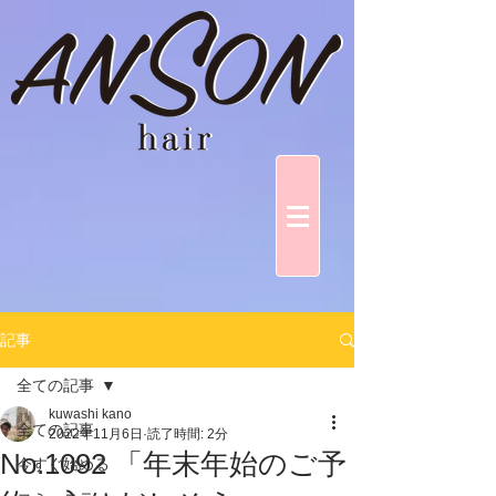
記事
全ての記事
kuwashi kano
全ての記事
2022年11月6日
読了時間: 2分
No.1092 「年末年始のご予
今すぐ始める