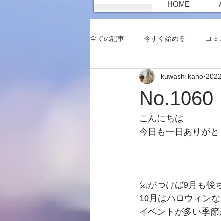
HOME
全ての記事
今すぐ始める
コミ
kuwashi kano
202
No.10
こんにちは
今日も一日ありがと
気がつけば9月も後
10月はハロウィン
イベントが多い季節