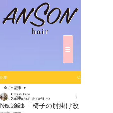
記事
全ての記事
kuwashi kano
全ての記事
2022年8月6日
読了時間: 2分
No.1021 「椅子の肘掛け改
今すぐ始める