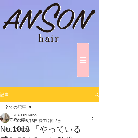
記事
全ての記事
kuwashi kano
全ての記事
2022年8月3日
読了時間: 2分
No.1018 「やっている
今すぐ始める