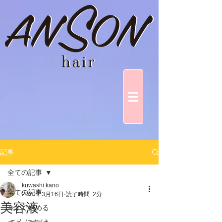
記事
全ての記事
kuwashi kano
全ての記事
2020年3月16日
読了時間: 2分
美容液
今すぐ始める