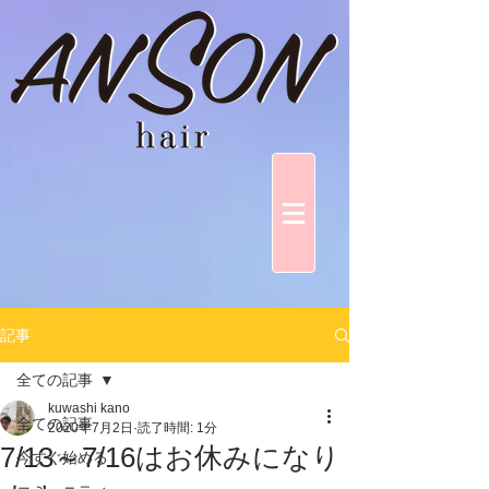
記事
全ての記事
kuwashi kano
全ての記事
2020年7月2日
読了時間: 1分
7/13～7/16はお休みになり
今すぐ始める