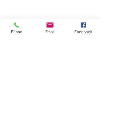
Phone
Email
Facebook
1本3300円です。
コレステロール値を下げる効果、美肌
の効果などがあります。
とても飲みやすいですよ(*^^*)
お店でもお出しできるのでお声がけし
てください。