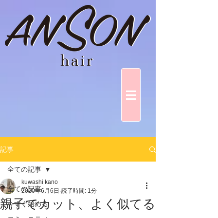
記事
全ての記事
kuwashi kano
全ての記事
2020年6月6日
読了時間: 1分
親子でカット、よく似てる
今すぐ始める