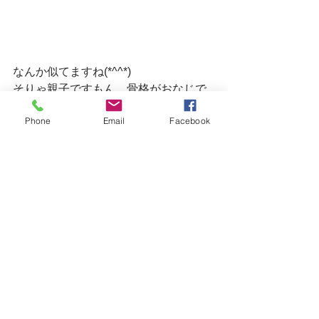
なんか似てますね(*^^*)　
そりゃ親子ですもん、骨格がおなじで
すからね(*^^*)
Phone
Email
Facebook
ご来店ありがとうございました！
またご家族でいらしてくださいね。
明日はお昼にお席の空きがございま