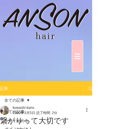
記事
全ての記事
kuwashi kano
全ての記事
2020年3月5日
読了時間: 2分
繋がりって大切です
今すぐ始める