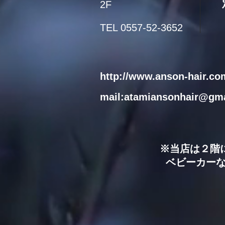
2F
TEL 0557-52-3652
http://www.anson-hair.co
mail:
atamiansonhair@gma
※当店は２階
ベビーカーな