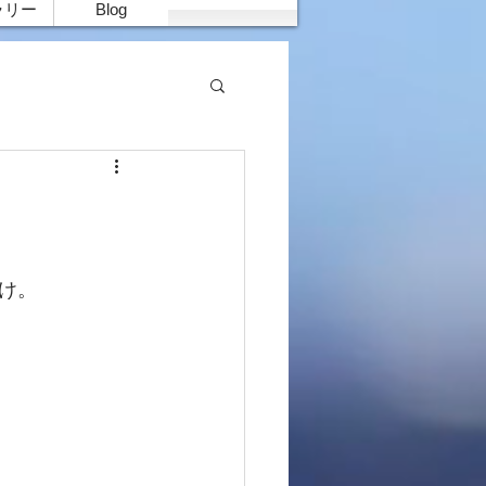
ラリー
Blog
)
け。　