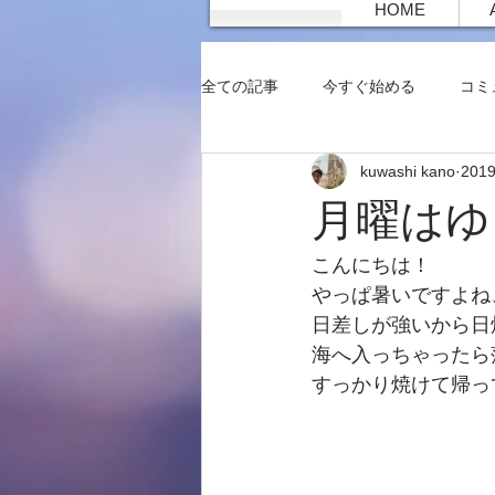
HOME
全ての記事
今すぐ始める
コミ
kuwashi kano
201
月曜はゆ
こんにちは！　
やっぱ暑いですよね
日差しが強いから日
海へ入っちゃったら落
すっかり焼けて帰っ