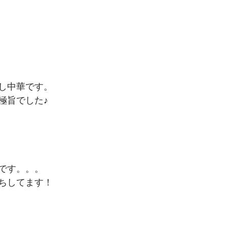
し中華です。　
極旨でした♪　
です。。。　
ちしてます！　