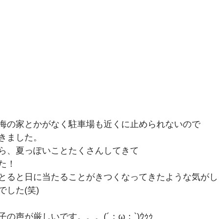
海の家とかがなく駐車場も近くに止められないので　
きました。　
ら、夏っぽいことたくさんしてきて　
た！　
とると日に当たることがきつくなってきたような気がしま
した(笑)　
の声が厳しいです。。。(´；ω；`)ｳｩｩ　