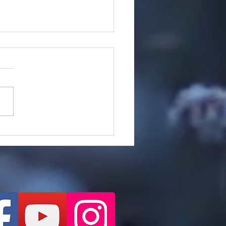
.2121 「今夜は熱海は花火
」