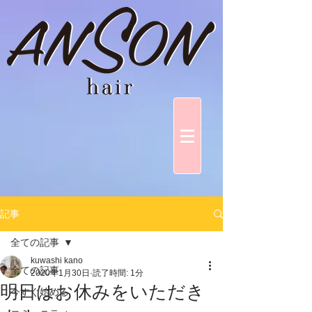
記事
全ての記事
kuwashi kano
全ての記事
2020年1月30日
読了時間: 1分
明日はお休みをいただき
今すぐ始める