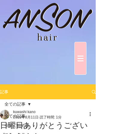
記事
全ての記事
kuwashi kano
全ての記事
2019年8月11日
読了時間: 1分
日曜日ありがとうござい
今すぐ始める