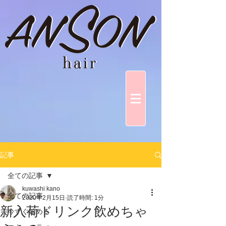
記事
全ての記事
kuwashi kano
全ての記事
2020年2月15日
読了時間: 1分
新入荷ドリンク飲めちゃ
今すぐ始める