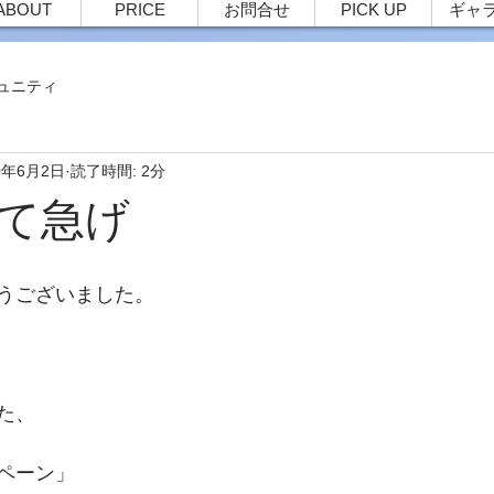
ABOUT
PRICE
お問合せ
PICK UP
ギャ
ュニティ
0年6月2日
読了時間: 2分
て急げ
うございました。
た、
ペーン」