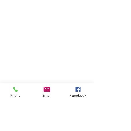
また明日(^^♪　
Phone
Email
Facebook