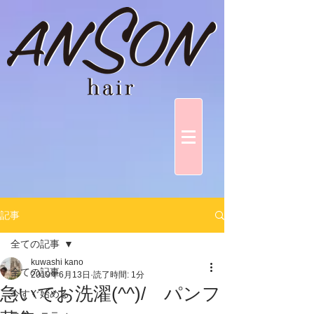
記事
全ての記事
kuwashi kano
全ての記事
2019年6月13日
読了時間: 1分
急いでお洗濯(^^)/ パンフ
今すぐ始める