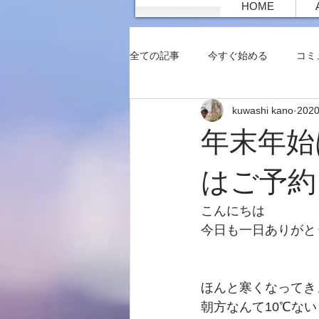
HOME
全ての記事
今すぐ始める
コミ
kuwashi kano
202
年末年始
はご予約
こんにちは
今日も一日ありがと
ほんと寒くなってき
朝方なんて10℃な