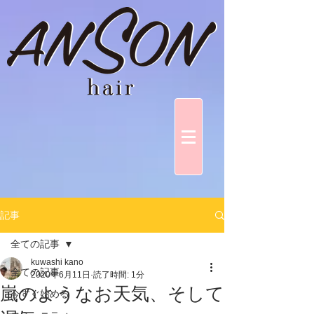
記事
全ての記事
kuwashi kano
全ての記事
2020年6月11日
読了時間: 1分
嵐のようなお天気、そして
今すぐ始める