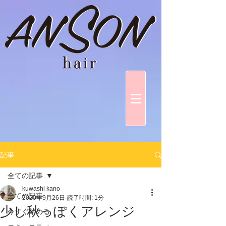
記事
全ての記事
kuwashi kano
全ての記事
2020年9月26日
読了時間: 1分
少し秋っぽくアレンジ
今すぐ始める