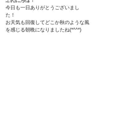
こんにちは！　
コミュニティ
今日も一日ありがとうございまし
た！　
お天気も回復してどこか秋のような風
を感じる朝晩になりましたね(*^^*)　