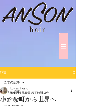
記事
全ての記事
kuwashi kano
全ての記事
2019年8月29日
読了時間: 2分
小さな町から世界へ
今すぐ始める