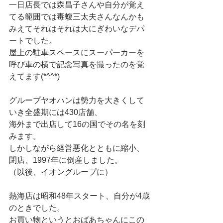
一日店長では森昌子さんや自分が覚え
てる範囲では毒蝮三太夫さんなんかも
みえてそれはそれは大にぎわいなデパ
ートでした。　
屋上の駐車スペースにスーパーカーを
呼び車の横で記念写真を撮ったのを覚
えてます(*^^*)　
グループヤオハンは勢力を大きくして
いき全盛期には430店舗、　
海外まで出店して16の国でその名を刻
みます。　
しかしながら経営悪化とともに縮小、
閉店、1997年に倒産しました。　
（以後、イオングループに）　
熱海店は昭和48年スタート、自分が4歳
のときでした。　
お買い物というとおばあちゃんにこの