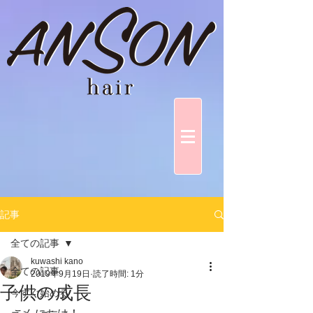
記事
全ての記事
kuwashi kano
全ての記事
2019年9月19日
読了時間: 1分
子供の成長
今すぐ始める