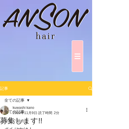
記事
全ての記事
kuwashi kano
全ての記事
2019年11月9日
読了時間: 2分
募集します!!
今すぐ始める