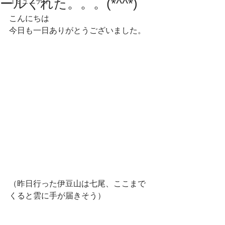
ールくれた。。。(*^^*)
コミュニティ
こんにちは
今日も一日ありがとうございました。
（昨日行った伊豆山は七尾、ここまで
くると雲に手が届きそう）