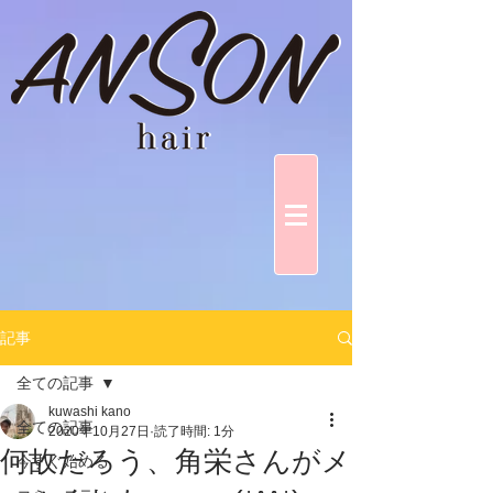
記事
全ての記事
kuwashi kano
全ての記事
2020年10月27日
読了時間: 1分
何故だろう、角栄さんがメ
今すぐ始める