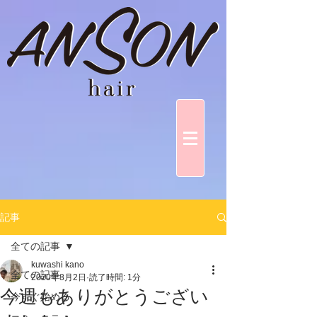
記事
全ての記事
kuwashi kano
全ての記事
2020年8月2日
読了時間: 1分
今週もありがとうござい
今すぐ始める