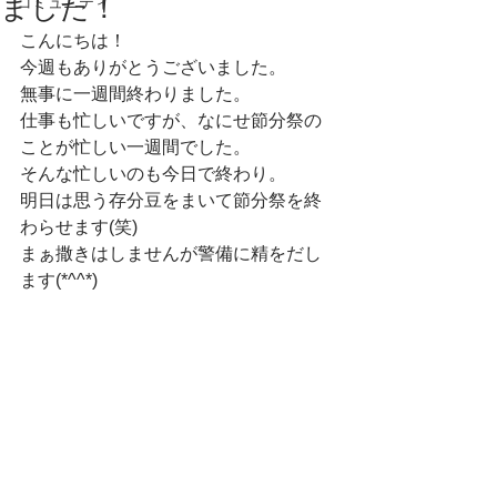
ました！
コミュニティ
こんにちは！
今週もありがとうございました。
無事に一週間終わりました。
仕事も忙しいですが、なにせ節分祭の
ことが忙しい一週間でした。
そんな忙しいのも今日で終わり。
明日は思う存分豆をまいて節分祭を終
わらせます(笑)
まぁ撒きはしませんが警備に精をだし
ます(*^^*)