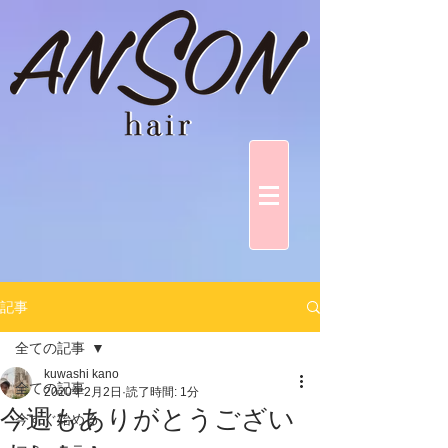
記事
全ての記事
kuwashi kano
全ての記事
2020年2月2日
読了時間: 1分
今週もありがとうござい
今すぐ始める