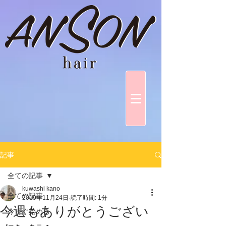
記事
全ての記事
kuwashi kano
全ての記事
2019年11月24日
読了時間: 1分
今週もありがとうござい
今すぐ始める