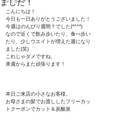
ました！
コミュニティ
こんにちは！
今日も一日ありがとうございました！
今週はのんびり週間？でした(*^^*)
なので近くで飲み歩いたり、食べ歩い
たり、少しウエイトが増えた週になり
ました(笑)
これじゃダメですね、
来週からまた頑張ります！
本日ご来店の小さなお客様、
お母さまの髪でお渡ししたフリーカッ
トクーポンでカット＆炭酸泉