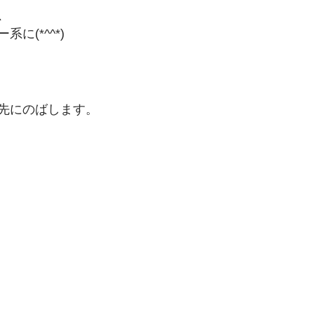
、　
に(*^^*)
先にのばします。