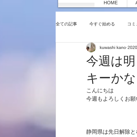
HOME
全ての記事
今すぐ始める
コミ
kuwashi kano
202
今週は明
キーかな
こんにちは
今週もよろしくお願
静岡県は先日解除と