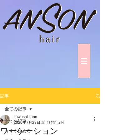
記事
全ての記事
kuwashi kano
全ての記事
2020年7月29日
読了時間: 2分
ワーケーション
今すぐ始める