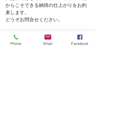
からこそできる納得の仕上がりをお約
束します。
どうぞお問合せください。
Phone
Email
Facebook
着付けお値段
七五三　
男の子　5500円　　女の子　7700円
成人式
男性　7700円　女性　16500円
訪問着