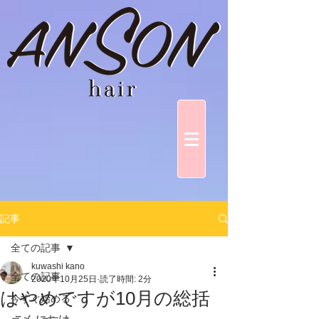
記事
全ての記事
kuwashi kano
全ての記事
2020年10月25日
読了時間: 2分
はやめですが10月の総括
今すぐ始める